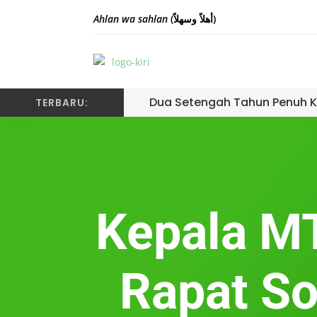
Ahlan wa sahlan
(أهلاً وسهلاً)
Dua Setengah Tahun Penuh K
TERBARU:
Kepala MT
Rapat So