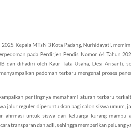
i 2025, Kepala MTsN 3 Kota Padang, Nurhidayati, memimpi
rpedoman pada Perdirjen Pendis Nomor 64 Tahun 2025.
 dan dihadiri oleh Kaur Tata Usaha, Desi Arisanti, s
k menyampaikan pedoman terbaru mengenai proses pener
ampaikan pentingnya memahami aturan terbaru terkai
wa jalur reguler diperuntukkan bagi calon siswa umum, j
ur afirmasi untuk siswa dari keluarga kurang mampu a
ecara transparan dan adil, sehingga memberikan peluang ya