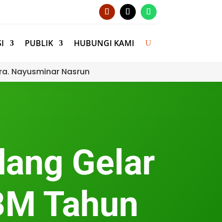
I
PUBLIK
HUBUNGI KAMI
ra. Nayusminar Nasrun
dang Gelar
DBM Tahun