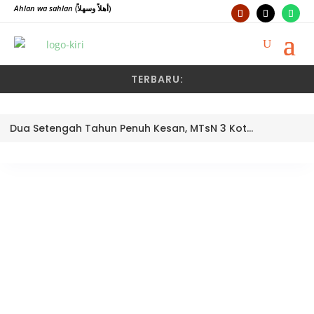
Ahlan wa sahlan
(أهلاً وسهلاً)
TERBARU:
Dua Setengah Tahun Penuh Kesan, MTsN 3 Kota Padang Lepas Pengawas Pembina Dra. Nayusminar Nasrun