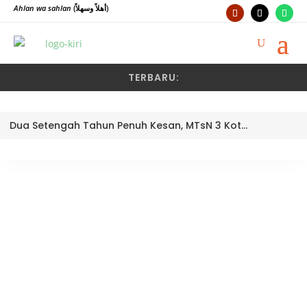
Ahlan wa sahlan
(أهلاً وسهلاً)
TERBARU:
Dua Setengah Tahun Penuh Kesan, MTsN 3 Kota Padang Lepas Pengawas Pembina Dra. Nayusminar Nasrun