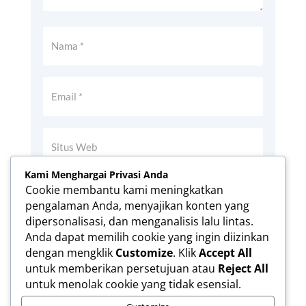
Kami Menghargai Privasi Anda
Simpan nama, email, dan situs web saya
Cookie membantu kami meningkatkan
pada peramban ini untuk komentar saya
pengalaman Anda, menyajikan konten yang
berikutnya.
dipersonalisasi, dan menganalisis lalu lintas.
Anda dapat memilih cookie yang ingin diizinkan
dengan mengklik
Customize
. Klik
Accept All
KIRIM KOMENTAR
untuk memberikan persetujuan atau
Reject All
untuk menolak cookie yang tidak esensial.