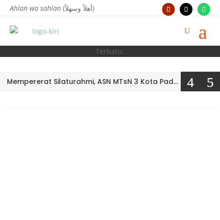
Ahlan wa sahlan
(أهلاً وسهلاً)
Terbaru:
Mempererat Silaturahmi, ASN MTsN 3 Kota Padang Tampil Kompak di Outbound Kemenag Kota Padang