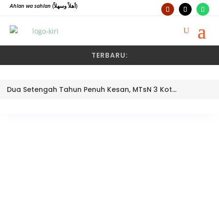
Ahlan wa sahlan
(أهلاً وسهلاً)
TERBARU:
Dua Setengah Tahun Penuh Kesan, MTsN 3 Kota Padang Lepas Pengawas Pembina Dra. Nayusminar Nasrun