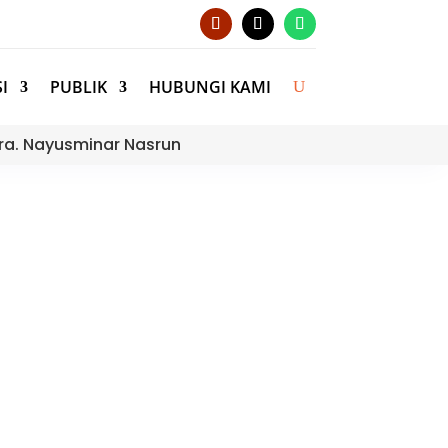
I
PUBLIK
HUBUNGI KAMI
ra. Nayusminar Nasrun
ic Speaking