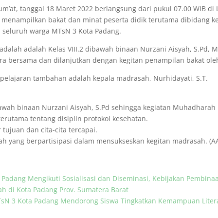
m’at, tanggal 18 Maret 2022 berlangsung dari pukul 07.00 WIB di
k menampilkan bakat dan minat peserta didik terutama dibidang
 seluruh warga MTsN 3 Kota Padang.
dalah adalah Kelas VIII.2 dibawah binaan Nurzani Aisyah, S.Pd, M.M
 bersama dan dilanjutkan dengan kegitan penampilan bakat oleh 
elajaran tambahan adalah kepala madrasah, Nurhidayati, S.T.
ibawah binaan Nurzani Aisyah, S.Pd sehingga kegiatan Muhadharah
 terutama tentang disiplin protokol kesehatan.
tujuan dan cita-cita tercapai.
h yang berpartisipasi dalam mensukseskan kegitan madrasah. (AA.
 Padang Mengikuti Sosialisasi dan Diseminasi, Kebijakan Pembina
h di Kota Padang Prov. Sumatera Barat
sN 3 Kota Padang Mendorong Siswa Tingkatkan Kemampuan Literas