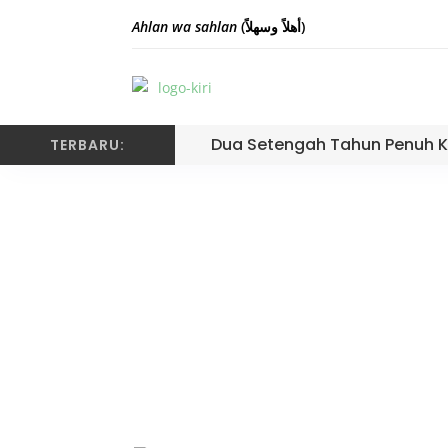
Ahlan wa sahlan
(أهلاً وسهلاً)
Dua Setengah Tahun Penuh K
TERBARU:
Kegiatan M