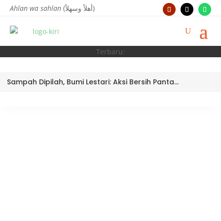
Ahlan wa sahlan
(أهلاً وسهلاً)
Terbaru:
Sampah Dipilah, Bumi Lestari: Aksi Bersih Pantai Ujung Batu oleh Tim Bank Sampah MTsN 3 Kota Padang