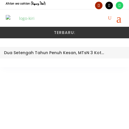
Ahlan wa sahlan
(أهلاً وسهلاً)
TERBARU:
Dua Setengah Tahun Penuh Kesan, MTsN 3 Kota Padang Lepas Pengawas Pembina Dra. Nayusminar Nasrun