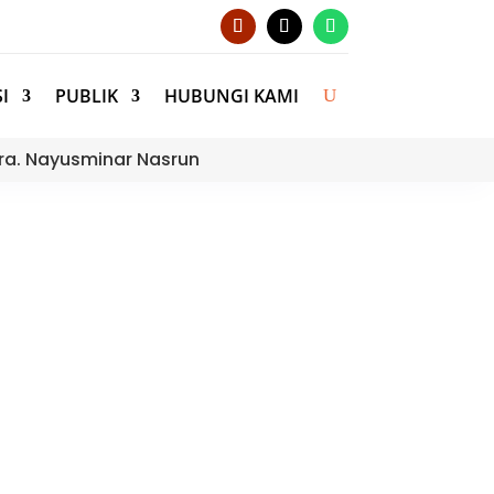
I
PUBLIK
HUBUNGI KAMI
ra. Nayusminar Nasrun
aralek Gadang MTsN 3