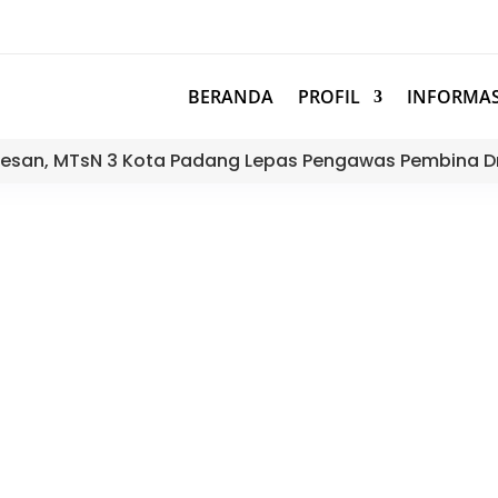
BERANDA
PROFIL
INFORMAS
esan, MTsN 3 Kota Padang Lepas Pengawas Pembina D
mpin Rapat Teknis Persiapan B
Kota Padang