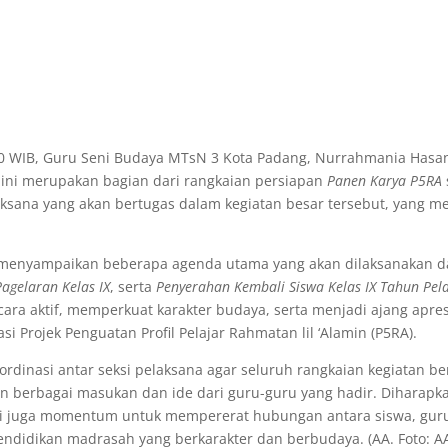
.00 WIB, Guru Seni Budaya MTsN 3 Kota Padang, Nurrahmania Hasa
 ini merupakan bagian dari rangkaian persiapan
Panen Karya P5RA
laksana yang akan bertugas dalam kegiatan besar tersebut, yang 
 menyampaikan beberapa agenda utama yang akan dilaksanakan d
Pagelaran Kelas IX
, serta
Penyerahan Kembali Siswa Kelas IX Tahun Pe
cara aktif, memperkuat karakter budaya, serta menjadi ajang apres
 Projek Penguatan Profil Pelajar Rahmatan lil ‘Alamin (P5RA).
dinasi antar seksi pelaksana agar seluruh rangkaian kegiatan b
n berbagai masukan dan ide dari guru-guru yang hadir. Diharap
api juga momentum untuk mempererat hubungan antara siswa, guru
ndidikan madrasah yang berkarakter dan berbudaya. (AA. Foto: A