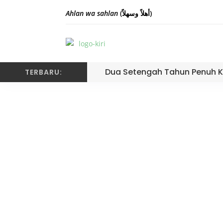
Ahlan wa sahlan
(أهلاً وسهلاً)
Dua Setengah Tahun Penuh K
TERBARU:
Guru Seni Budaya Pi