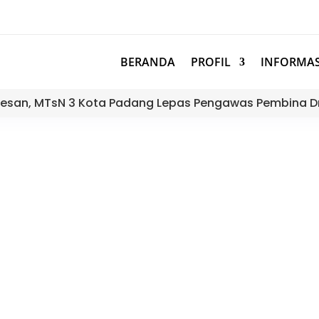
BERANDA
PROFIL
INFORMAS
esan, MTsN 3 Kota Padang Lepas Pengawas Pembina D
Mengikuti Bimtek Pengisian Bukt
inerja BKN: Bukti Nyata Hasil Ker