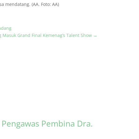
a mendatang. (AA. Foto: AA)
Padang
g Masuk Grand Final Kemenag’s Talent Show
→
s Pengawas Pembina Dra.