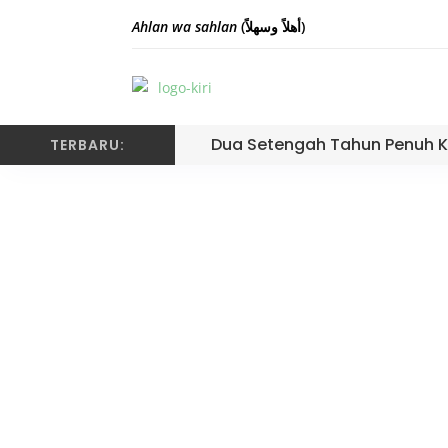
Ahlan wa sahlan
(أهلاً وسهلاً)
Dua Setengah Tahun Penuh K
TERBARU:
Guru MTsN 3 Padang 
K