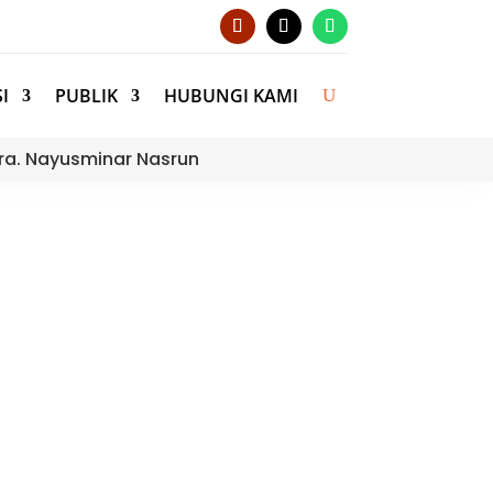
I
PUBLIK
HUBUNGI KAMI
ra. Nayusminar Nasrun
i Dukung Aplikasi e-
ja