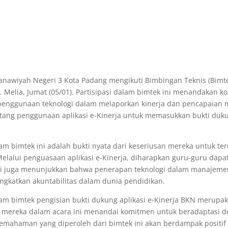
awiyah Negeri 3 Kota Padang mengikuti Bimbingan Teknis (Bimtek
. Melia, Jumat (05/01). Partisipasi dalam bimtek ini menandakan
ggunaan teknologi dalam melaporkan kinerja dan pencapaian me
g penggunaan aplikasi e-Kinerja untuk memasukkan bukti dukun
m bimtek ini adalah bukti nyata dari keseriusan mereka untuk ter
 Melalui penguasaan aplikasi e-Kinerja, diharapkan guru-guru dap
 ini juga menunjukkan bahwa penerapan teknologi dalam manajemen
gkatkan akuntabilitas dalam dunia pendidikan.
lam bimtek pengisian bukti dukung aplikasi e-Kinerja BKN merupa
ktif mereka dalam acara ini menandai komitmen untuk beradaptasi
emahaman yang diperoleh dari bimtek ini akan berdampak positif 