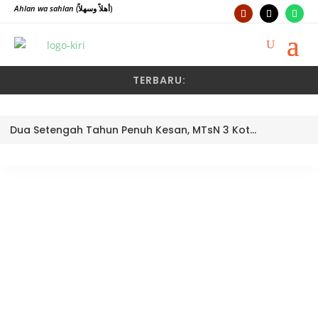
Ahlan wa sahlan
(أهلاً وسهلاً)
TERBARU:
Dua Setengah Tahun Penuh Kesan, MTsN 3 Kota Padang Lepas Pengawas Pembina Dra. Nayusminar Nasrun