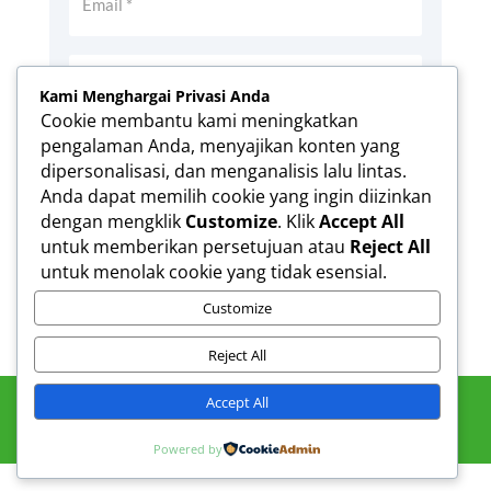
Kami Menghargai Privasi Anda
Cookie membantu kami meningkatkan
pengalaman Anda, menyajikan konten yang
Simpan nama, email, dan situs web saya
dipersonalisasi, dan menganalisis lalu lintas.
pada peramban ini untuk komentar saya
Anda dapat memilih cookie yang ingin diizinkan
berikutnya.
dengan mengklik
Customize
. Klik
Accept All
Kirim Komentar
untuk memberikan persetujuan atau
Reject All
untuk menolak cookie yang tidak esensial.
Customize
Reject All
Accept All
Powered by