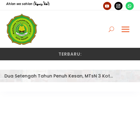
Ahlan wa sahlan
(أهلاً وسهلاً)
TERBARU:
Dua Setengah Tahun Penuh Kesan, MTsN 3 Kota Padang Lepas Pengawas Pembina Dra. Nayusminar Nasrun