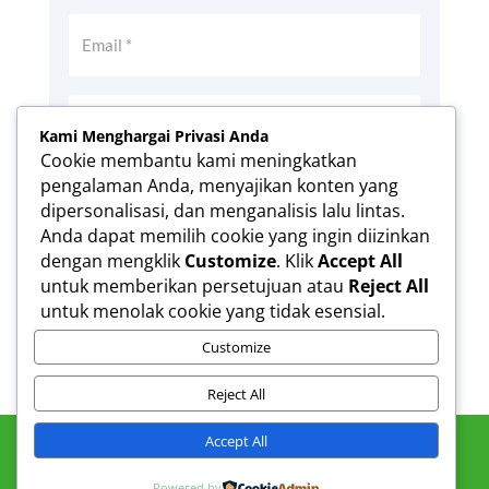
Kami Menghargai Privasi Anda
Cookie membantu kami meningkatkan
pengalaman Anda, menyajikan konten yang
Simpan nama, email, dan situs web saya
dipersonalisasi, dan menganalisis lalu lintas.
pada peramban ini untuk komentar saya
Anda dapat memilih cookie yang ingin diizinkan
berikutnya.
dengan mengklik
Customize
. Klik
Accept All
Kirim Komentar
untuk memberikan persetujuan atau
Reject All
untuk menolak cookie yang tidak esensial.
Customize
Reject All
Accept All
Powered by