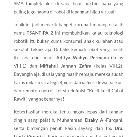
SMA tumplek blek di sana buat buktiin siapa yang
paling jago ngontrol robot di lapangan hijau virtual!
Topik ini jadi menarik banget karena tim yang dikasih
nama
TSANTIPA 2
ini membuktikan kalau teknologi
robotik itu bukan cuma konsumsi anak kuliahan atau
sekolah teknik aja. Di balik kemudi robot yang lincah
itu, ada duet maut
Aditya Wahyu Permana
(kelas
VIII.1) dan
Miftahul Jannah Zafira
(kelas VIII.2).
Bayangin aja, di usia yang masih remaja, mereka sudah
harus mikirin strategi
offense
dan
defense
lewat sirkuit
dan remote control. Ini sih definisi "Kecil-kecil Cabai
Rawit" yang sebenarnya!
Keberhasilan mereka tentu nggak lepas dari tangan
dingin sang pelatih,
Muhammad Dzaky Al-Furqani
,
serta bimbingan penuh kasih sayang dari Ibu
Dra.
Linda Virgorita
. Perjuangan mereka buat dapet posisi