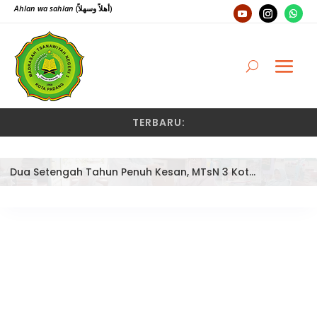
Ahlan wa sahlan
(أهلاً وسهلاً)
TERBARU:
Dua Setengah Tahun Penuh Kesan, MTsN 3 Kota Padang Lepas Pengawas Pembina Dra. Nayusminar Nasrun