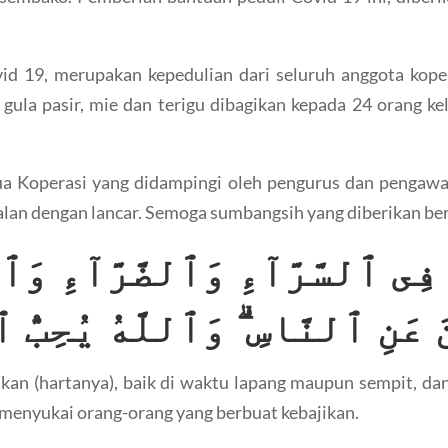
id 19, merupakan kepedulian dari seluruh anggota kop
, gula pasir, mie dan terigu dibagikan kepada 24 orang 
a Koperasi yang didampingi oleh pengurus dan pengawa
lan dengan lancar. Semoga sumbangsih yang diberikan berk
ِى ٱلسَّرَّآءِ وَٱلضَّرَّآءِ وَٱل
عَنِ ٱلنَّاسِ ۗ وَٱللَّهُ يُحِبُّ ٱ
ahkan (hartanya), baik di waktu lapang maupun sempit, 
 menyukai orang-orang yang berbuat kebajikan.