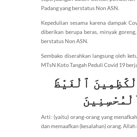
Padang yang berstatus Non ASN.
Kepedulian sesama karena dampak Cov
diberikan berupa beras, minyak goreng
berstatus Non ASN.
Sembako diserahkan langsung oleh ketu
MTsN Koto Tangah Peduli Covid 19 berja
ْكَٰظِمِينَ ٱلْغَيْظَ
لْمُحْسِنِينَ
Arti: (yaitu) orang-orang yang menafk
dan memaafkan (kesalahan) orang. Allah