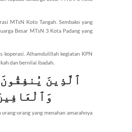
erasi MTsN Koto Tangah. Sembako yang
keluarga Besar MTsN 3 Kota Padang yang
s koperasi. Alhamdulillah kegiatan KPN
ah dan bernilai ibadah.
ٱلَّذِينَ يُنفِقُونَ ف
وَٱلْعَافِينَ 
dan orang-orang yang menahan amarahnya