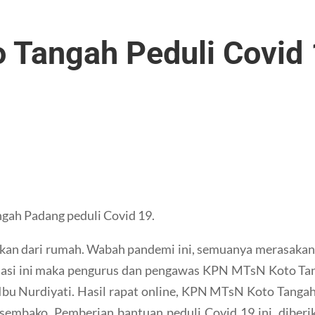
 Tangah Peduli Covid
gah Padang peduli Covid 19.
akan dari rumah. Wabah pandemi ini, semuanya merasaka
uasi ini maka pengurus dan pengawas KPN MTsN Koto Tan
 Ibu Nurdiyati. Hasil rapat online, KPN MTsN Koto Tang
embako. Pemberian bantuan peduli Covid 19 ini, diber