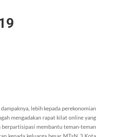
 19
n dampaknya, lebih kepada perekonomian
gah mengadakan rapat kilat online yang
ah berpartisipasi membantu teman-teman
ikan kepada keluarga besar MTsN 3 Kota