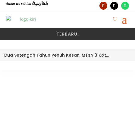
Ahlan wa sahlan
(أهلاً وسهلاً)
TERBARU:
Dua Setengah Tahun Penuh Kesan, MTsN 3 Kota Padang Lepas Pengawas Pembina Dra. Nayusminar Nasrun