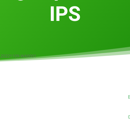
IPS
B