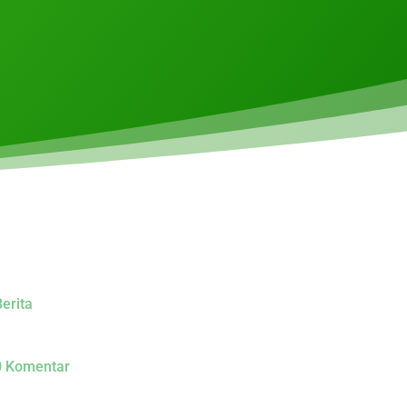
erita
0 Komentar