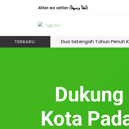
Ahlan wa sahlan
(أهلاً وسهلاً)
Dua Setengah Tahun Penuh K
TERBARU:
Dukung 
Kota Pad