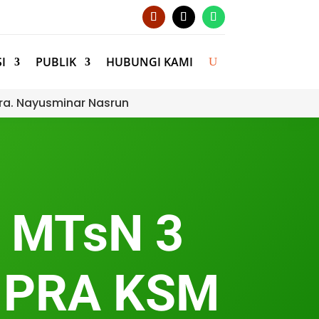
I
PUBLIK
HUBUNGI KAMI
ra. Nayusminar Nasrun
a MTsN 3
M PRA KSM