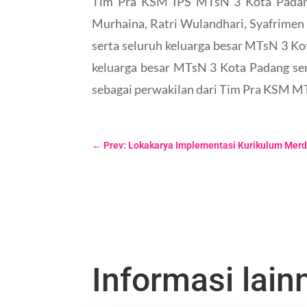
Tim Pra KSM IPS MTsN 3 Kota Padang 
Murhaina, Ratri Wulandhari, Syafrimen 
serta seluruh keluarga besar MTsN 3 Kot
keluarga besar MTsN 3 Kota Padang se
sebagai perwakilan dari Tim Pra KSM MT
←
Prev: Lokakarya Implementasi Kurikulum Merd
Informasi lainn