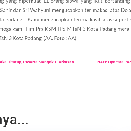
yang diperkuat 11 orang siswa yang ikut bertanding
Sahir dan Sri Wahyuni mengucapkan terimakasi atas Do'a
a Padang. " Kami mengucapkan terima kasih atas suport se
moga kami Tim Pra KSM IPS MTsN 3 Kota Padang meraih h
sN 3 Kota Padang. (AA. Foto : AA)
eka Ditutup, Peserta Mengaku Terkesan
Next: Upacara Pe
ya...