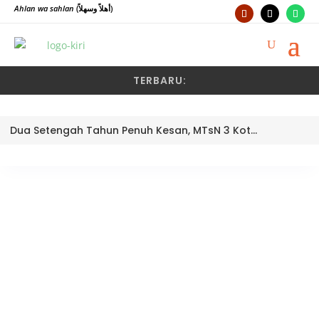
Ahlan wa sahlan
(أهلاً وسهلاً)
TERBARU:
Dua Setengah Tahun Penuh Kesan, MTsN 3 Kota Padang Lepas Pengawas Pembina Dra. Nayusminar Nasrun