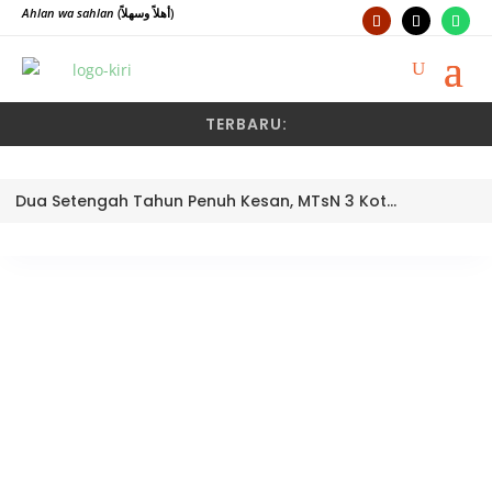
Ahlan wa sahlan
(أهلاً وسهلاً)
TERBARU:
Dua Setengah Tahun Penuh Kesan, MTsN 3 Kota Padang Lepas Pengawas Pembina Dra. Nayusminar Nasrun