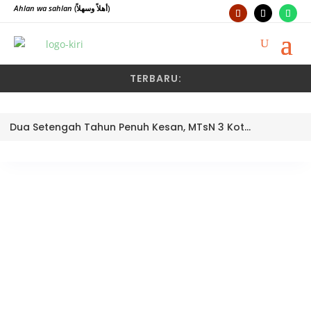
Ahlan wa sahlan
(أهلاً وسهلاً)
TERBARU:
Dua Setengah Tahun Penuh Kesan, MTsN 3 Kota Padang Lepas Pengawas Pembina Dra. Nayusminar Nasrun