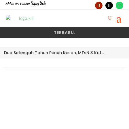
Ahlan wa sahlan
(أهلاً وسهلاً)
TERBARU:
Dua Setengah Tahun Penuh Kesan, MTsN 3 Kota Padang Lepas Pengawas Pembina Dra. Nayusminar Nasrun