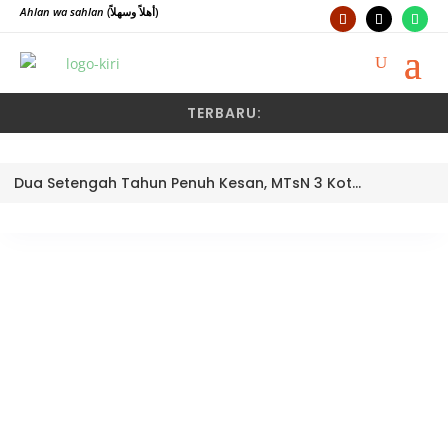
Ahlan wa sahlan
(أهلاً وسهلاً)
TERBARU:
Dua Setengah Tahun Penuh Kesan, MTsN 3 Kota Padang Lepas Pengawas Pembina Dra. Nayusminar Nasrun