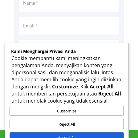
Kami Menghargai Privasi Anda
Cookie membantu kami meningkatkan
pengalaman Anda, menyajikan konten yang
Simpan nama, email, dan situs web saya
dipersonalisasi, dan menganalisis lalu lintas.
pada peramban ini untuk komentar saya
Anda dapat memilih cookie yang ingin diizinkan
berikutnya.
dengan mengklik
Customize
. Klik
Accept All
Kirim Komentar
untuk memberikan persetujuan atau
Reject All
untuk menolak cookie yang tidak esensial.
Customize
Reject All
Accept All