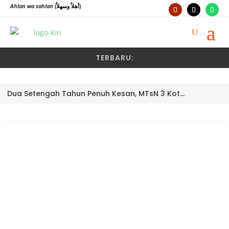
Ahlan wa sahlan
(أهلاً وسهلاً)
TERBARU:
Dua Setengah Tahun Penuh Kesan, MTsN 3 Kota Padang Lepas Pengawas Pembina Dra. Nayusminar Nasrun