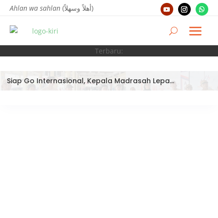
Ahlan wa sahlan
(أهلاً وسهلاً)
Terbaru:
Siap Go Internasional, Kepala Madrasah Lepas Tim Robotik MTsN 3 Kota Padang Ikuti World Robotic Center Competition 2026 di Malaysia