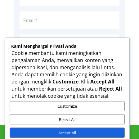
Kami Menghargai Privasi Anda
Cookie membantu kami meningkatkan
pengalaman Anda, menyajikan konten yang
Simpan nama, email, dan situs web saya
dipersonalisasi, dan menganalisis lalu lintas.
pada peramban ini untuk komentar saya
Anda dapat memilih cookie yang ingin diizinkan
berikutnya.
dengan mengklik
Customize
. Klik
Accept All
Kirim Komentar
untuk memberikan persetujuan atau
Reject All
untuk menolak cookie yang tidak esensial.
Customize
Reject All
Accept All