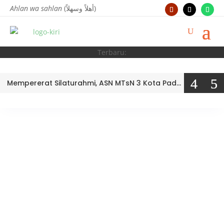
Ahlan wa sahlan
(أهلاً وسهلاً)
Terbaru:
Mempererat Silaturahmi, ASN MTsN 3 Kota Padang Tampil Kompak di Outbound Kemenag Kota Padang