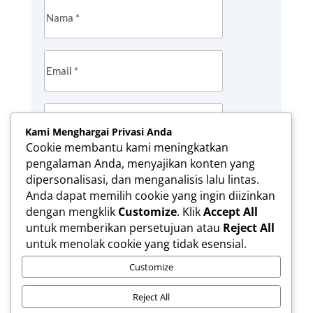
Kami Menghargai Privasi Anda
Cookie membantu kami meningkatkan
pengalaman Anda, menyajikan konten yang
Simpan nama, email, dan situs web saya
dipersonalisasi, dan menganalisis lalu lintas.
pada peramban ini untuk komentar saya
Anda dapat memilih cookie yang ingin diizinkan
berikutnya.
dengan mengklik
Customize
. Klik
Accept All
untuk memberikan persetujuan atau
Reject All
KIRIM KOMENTAR
untuk menolak cookie yang tidak esensial.
Customize
Reject All