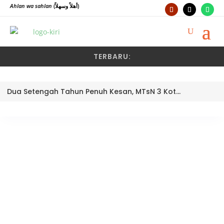
Ahlan wa sahlan
(أهلاً وسهلاً)
TERBARU:
Dua Setengah Tahun Penuh Kesan, MTsN 3 Kota Padang Lepas Pengawas Pembina Dra. Nayusminar Nasrun