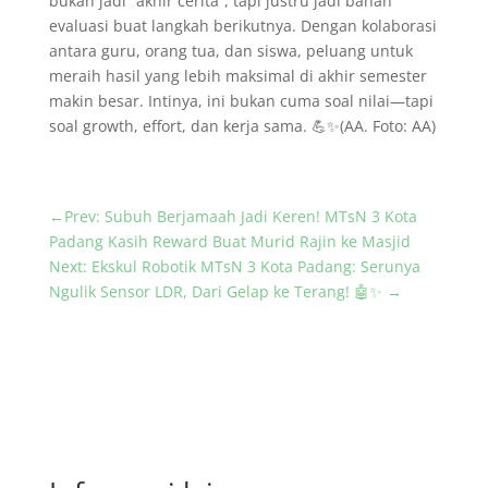
bukan jadi “akhir cerita”, tapi justru jadi bahan
evaluasi buat langkah berikutnya. Dengan kolaborasi
antara guru, orang tua, dan siswa, peluang untuk
meraih hasil yang lebih maksimal di akhir semester
makin besar. Intinya, ini bukan cuma soal nilai—tapi
soal growth, effort, dan kerja sama. 💪✨(AA. Foto: AA)
←
Prev: Subuh Berjamaah Jadi Keren! MTsN 3 Kota
Padang Kasih Reward Buat Murid Rajin ke Masjid
Next: Ekskul Robotik MTsN 3 Kota Padang: Serunya
Ngulik Sensor LDR, Dari Gelap ke Terang! 🤖✨
→