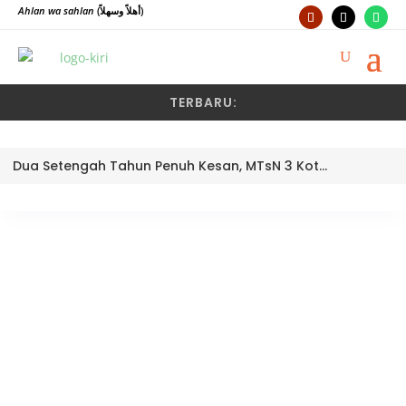
Ahlan wa sahlan
(أهلاً وسهلاً)
TERBARU:
Dua Setengah Tahun Penuh Kesan, MTsN 3 Kota Padang Lepas Pengawas Pembina Dra. Nayusminar Nasrun