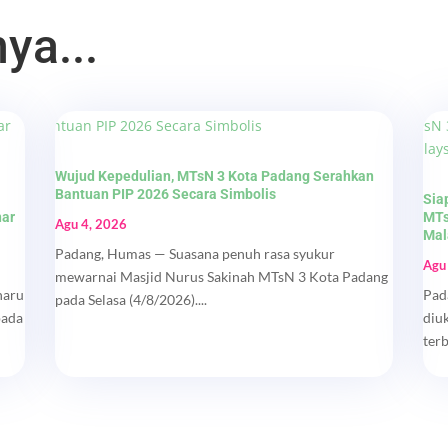
ya...
Wujud Kepedulian, MTsN 3 Kota Padang Serahkan
Bantuan PIP 2026 Secara Simbolis
Sia
nar
MTs
Agu 4, 2026
Mal
Padang, Humas — Suasana penuh rasa syukur
Agu
mewarnai Masjid Nurus Sakinah MTsN 3 Kota Padang
haru
Pad
pada Selasa (4/8/2026)....
pada
diu
ter