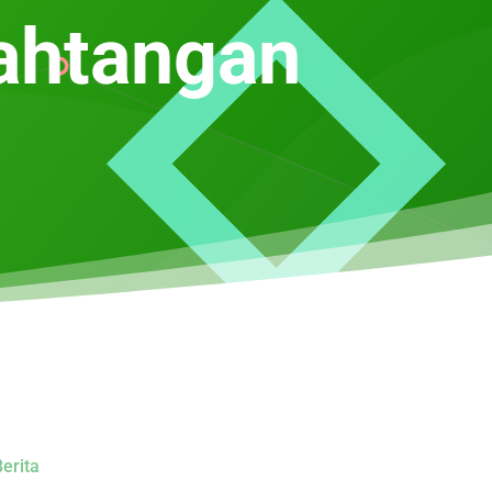
ahtangan
erita